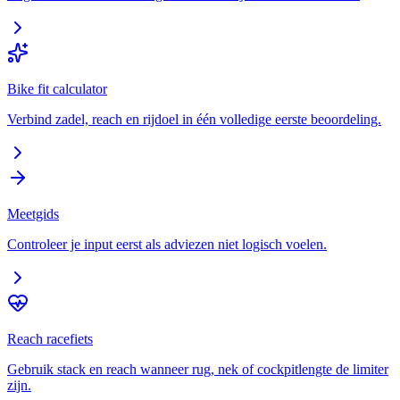
Bike fit calculator
Verbind zadel, reach en rijdoel in één volledige eerste beoordeling.
Meetgids
Controleer je input eerst als adviezen niet logisch voelen.
Reach racefiets
Gebruik stack en reach wanneer rug, nek of cockpitlengte de limiter
zijn.