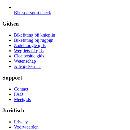
Bike-passport check
Gidsen
Bikefitting bij kniepijn
Bikefitting bij rugpijn
Zadelhoogte gids
Wegfiets fit gids
Cleatpositie gids
Wetenschap
Alle gidsen
→
Support
Contact
FAQ
Meetgids
Juridisch
Privacy
Voorwaarden