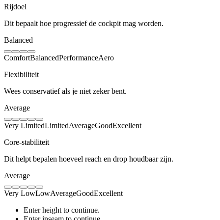
Rijdoel
Dit bepaalt hoe progressief de cockpit mag worden.
Balanced
Comfort
Balanced
Performance
Aero
Flexibiliteit
Wees conservatief als je niet zeker bent.
Average
Very Limited
Limited
Average
Good
Excellent
Core-stabiliteit
Dit helpt bepalen hoeveel reach en drop houdbaar zijn.
Average
Very Low
Low
Average
Good
Excellent
Enter height to continue.
Enter inseam to continue.