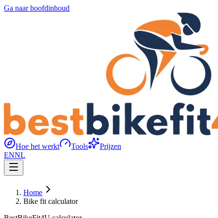
Ga naar hoofdinhoud
Hoe het werkt
Tools
Prijzen
EN
NL
Home
Bike fit calculator
BestBikeFit4U calculator