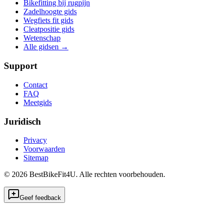
Bikefitting bij rugpijn
Zadelhoogte gids
Wegfiets fit gids
Cleatpositie gids
Wetenschap
Alle gidsen
→
Support
Contact
FAQ
Meetgids
Juridisch
Privacy
Voorwaarden
Sitemap
©
2026
BestBikeFit4U
.
Alle rechten voorbehouden.
Geef feedback