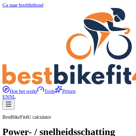
Ga naar hoofdinhoud
Hoe het werkt
Tools
Prijzen
EN
NL
BestBikeFit4U calculator
Power- / snelheidsschatting