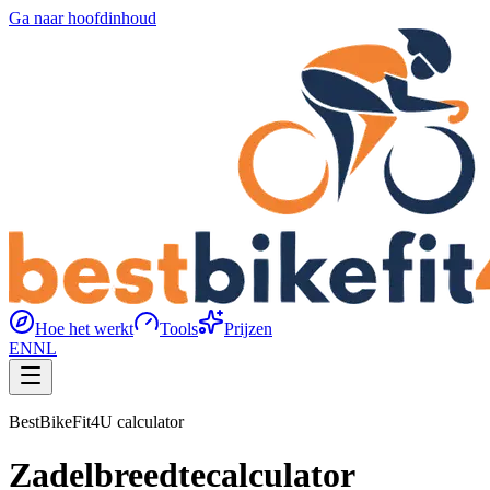
Ga naar hoofdinhoud
Hoe het werkt
Tools
Prijzen
EN
NL
BestBikeFit4U calculator
Zadelbreedtecalculator