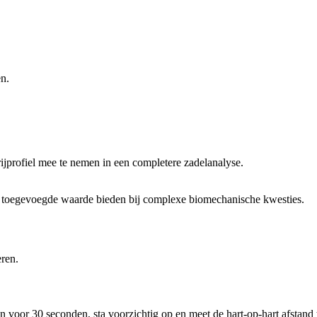
en.
ijprofiel mee te nemen in een completere zadelanalyse.
 kan toegevoegde waarde bieden bij complexe biomechanische kwesties.
eren.
n voor 30 seconden, sta voorzichtig op en meet de hart-op-hart afstand