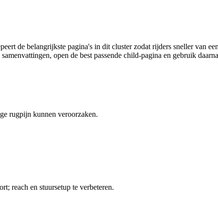
epeert de belangrijkste pagina's in dit cluster zodat rijders sneller va
de samenvattingen, open de best passende child-pagina en gebruik daarna
lage rugpijn kunnen veroorzaken.
rt; reach en stuursetup te verbeteren.