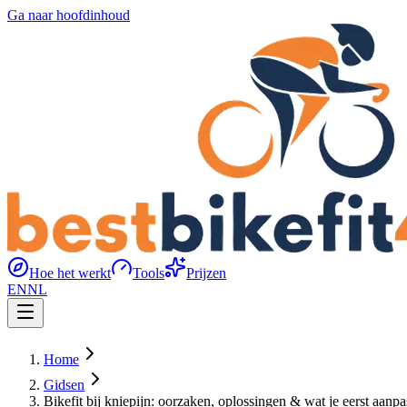
Ga naar hoofdinhoud
Hoe het werkt
Tools
Prijzen
EN
NL
Home
Gidsen
Bikefit bij kniepijn: oorzaken, oplossingen & wat je eerst aanpa