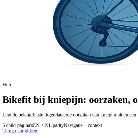
Hub
Bikefit bij kniepijn: oorzaken, 
Legt de belangrijkste fitgerelateerde oorzaken van kniepijn uit en een
5 child-pagina's
EN + NL parity
Navigatie + context
Terug naar gidsen