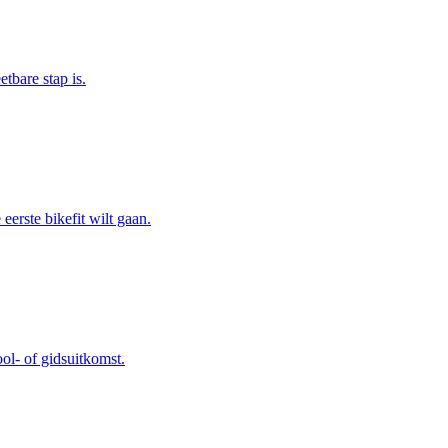
etbare stap is.
erste bikefit wilt gaan.
ool- of gidsuitkomst.