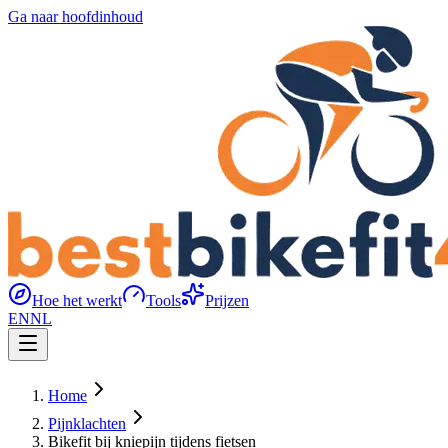
Ga naar hoofdinhoud
Hoe het werkt
Tools
Prijzen
EN
NL
Home
Pijnklachten
Bikefit bij kniepijn tijdens fietsen