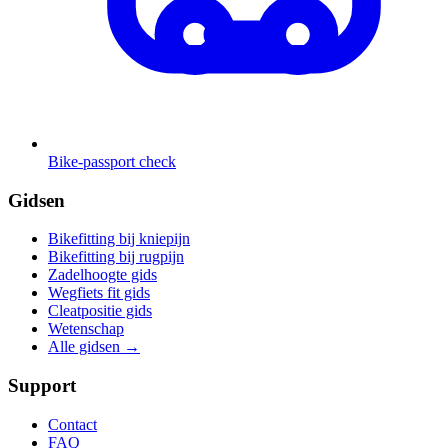
Bike-passport check
Gidsen
Bikefitting bij kniepijn
Bikefitting bij rugpijn
Zadelhoogte gids
Wegfiets fit gids
Cleatpositie gids
Wetenschap
Alle gidsen
→
Support
Contact
FAQ