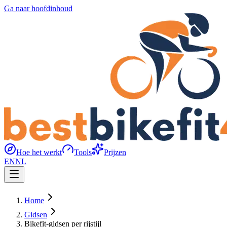
Ga naar hoofdinhoud
Hoe het werkt
Tools
Prijzen
EN
NL
Home
Gidsen
Bikefit-gidsen per rijstijl