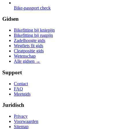
Bike-passport check
Gidsen
Bikefitting bij kniepijn
Bikefitting bij rugpijn
Zadelhoogte gids
Wegfiets fit gids
Cleatpositie gids
Wetenschap
Alle gidsen
→
Support
Contact
FAQ
Meetgids
Juridisch
Privacy
Voorwaarden
Sitemap