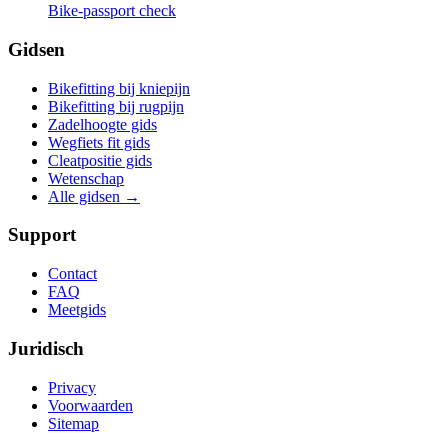
Bike-passport check
Gidsen
Bikefitting bij kniepijn
Bikefitting bij rugpijn
Zadelhoogte gids
Wegfiets fit gids
Cleatpositie gids
Wetenschap
Alle gidsen
→
Support
Contact
FAQ
Meetgids
Juridisch
Privacy
Voorwaarden
Sitemap