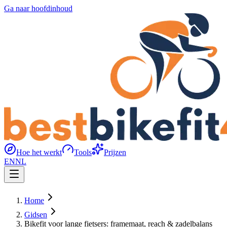
Ga naar hoofdinhoud
Hoe het werkt
Tools
Prijzen
EN
NL
Home
Gidsen
Bikefit voor lange fietsers: framemaat, reach & zadelbalans