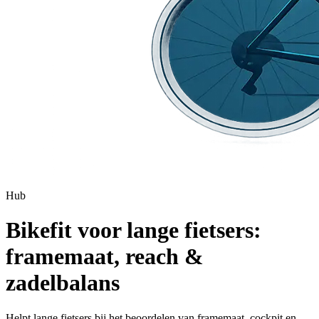
Hub
Bikefit voor lange fietsers:
framemaat, reach &
zadelbalans
Helpt lange fietsers bij het beoordelen van framemaat, cockpit en