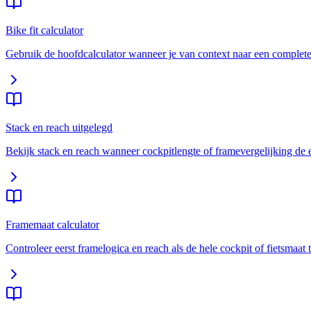
Bike fit calculator
Gebruik de hoofdcalculator wanneer je van context naar een complete e
Stack en reach uitgelegd
Bekijk stack en reach wanneer cockpitlengte of framevergelijking de ec
Framemaat calculator
Controleer eerst framelogica en reach als de hele cockpit of fietsmaat t