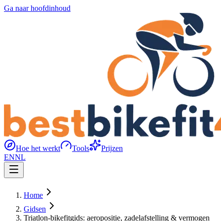
Ga naar hoofdinhoud
Hoe het werkt
Tools
Prijzen
EN
NL
Home
Gidsen
Triatlon-bikefitgids: aeropositie, zadelafstelling & vermogen