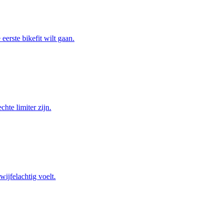
erste bikefit wilt gaan.
hte limiter zijn.
wijfelachtig voelt.