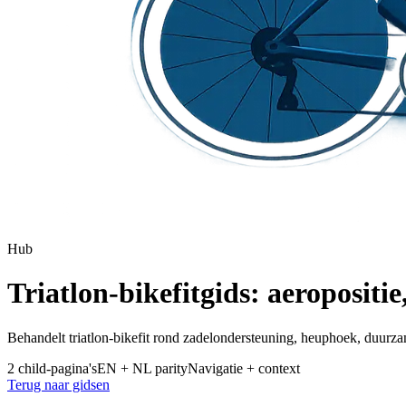
Hub
Triatlon-bikefitgids: aeropositi
Behandelt triatlon-bikefit rond zadelondersteuning, heuphoek, duurza
2 child-pagina's
EN + NL parity
Navigatie + context
Terug naar gidsen