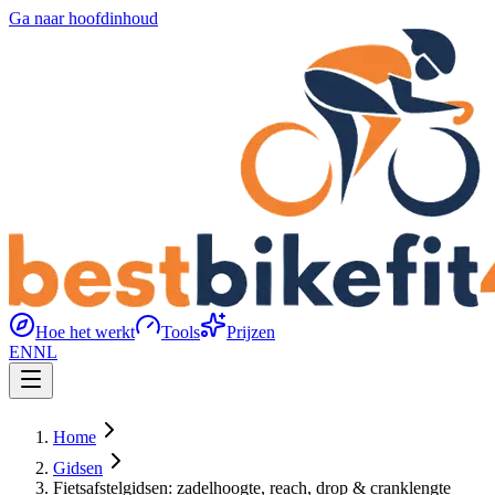
Ga naar hoofdinhoud
Hoe het werkt
Tools
Prijzen
EN
NL
Home
Gidsen
Fietsafstelgidsen: zadelhoogte, reach, drop & cranklengte