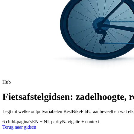
Hub
Fietsafstelgidsen: zadelhoogte,
Legt uit welke outputvariabelen BestBikeFit4U aanbeveelt en wat elk g
6 child-pagina's
EN + NL parity
Navigatie + context
Terug naar gidsen