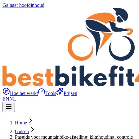
Ga naar hoofdinhoud
Hoe het werkt
Tools
Prijzen
EN
NL
Home
Gidsen
Pasgids voor mountainbike-afstelling: klimhouding, controle