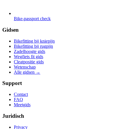
Bike-passport check
Gidsen
Bikefitting bij kniepijn
Bikefitting bij rugpijn
Zadelhoogte gids
Wegfiets fit gids
Cleatpositie gids
Wetenschap
Alle gidsen
→
Support
Contact
FAQ
Meetgids
Juridisch
Privacy