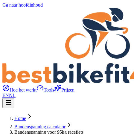
Ga naar hoofdinhoud
Hoe het werkt
Tools
Prijzen
EN
NL
Home
Bandenspanning calculator
Bandenspanning voor 95kg racefiets