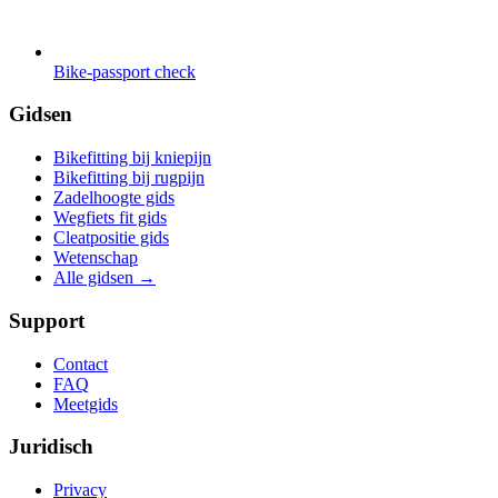
Bike-passport check
Gidsen
Bikefitting bij kniepijn
Bikefitting bij rugpijn
Zadelhoogte gids
Wegfiets fit gids
Cleatpositie gids
Wetenschap
Alle gidsen
→
Support
Contact
FAQ
Meetgids
Juridisch
Privacy