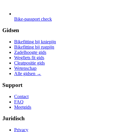
Bike-passport check
Gidsen
Bikefitting bij kniepijn
Bikefitting bij rugpijn
Zadelhoogte gids
Wegfiets fit gids
Cleatpositie gids
Wetenschap
Alle gidsen
→
Support
Contact
FAQ
Meetgids
Juridisch
Privacy