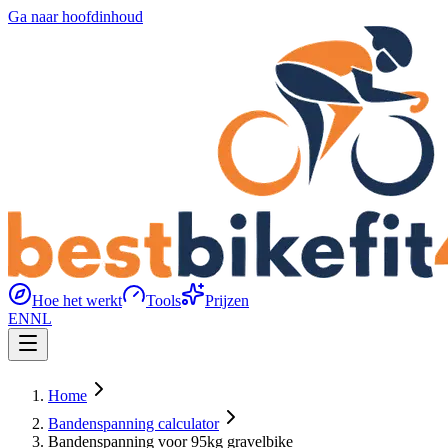
Ga naar hoofdinhoud
Hoe het werkt
Tools
Prijzen
EN
NL
Home
Bandenspanning calculator
Bandenspanning voor 95kg gravelbike