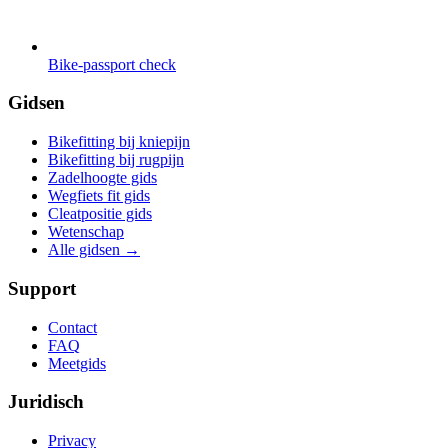
Bike-passport check
Gidsen
Bikefitting bij kniepijn
Bikefitting bij rugpijn
Zadelhoogte gids
Wegfiets fit gids
Cleatpositie gids
Wetenschap
Alle gidsen
→
Support
Contact
FAQ
Meetgids
Juridisch
Privacy