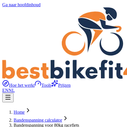
Ga naar hoofdinhoud
Hoe het werkt
Tools
Prijzen
EN
NL
Home
Bandenspanning calculator
Bandenspanning voor 80kg racefiets