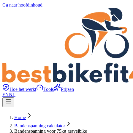
Ga naar hoofdinhoud
Hoe het werkt
Tools
Prijzen
EN
NL
Home
Bandenspanning calculator
Bandenspanning voor 75kg gravelbike