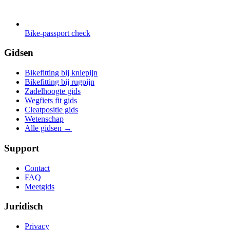
Bike-passport check
Gidsen
Bikefitting bij kniepijn
Bikefitting bij rugpijn
Zadelhoogte gids
Wegfiets fit gids
Cleatpositie gids
Wetenschap
Alle gidsen
→
Support
Contact
FAQ
Meetgids
Juridisch
Privacy