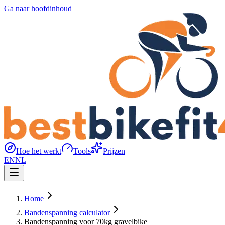
Ga naar hoofdinhoud
Hoe het werkt
Tools
Prijzen
EN
NL
Home
Bandenspanning calculator
Bandenspanning voor 70kg gravelbike