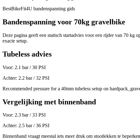
BestBikeFit4U bandenspanning gids
Bandenspanning voor
70
kg
gravelbike
Deze pagina geeft een statisch startadvies voor een rijder van
70
kg op
exacte setup.
Tubeless advies
Voor:
2.1
bar /
30
PSI
Achter:
2.2
bar /
32
PSI
Recommended pressure for a 40mm tubeless setup on hardpack_grave
Vergelijking met binnenband
Voor:
2.3
bar /
33
PSI
Achter:
2.5
bar /
36
PSI
Binnenband vraagt meestal iets meer druk om stootlekken te beperken