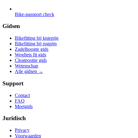
Bike-passport check
Gidsen
Bikefitting bij kniepijn
Bikefitting bij rugpijn
Zadelhoogte gids
Wegfiets fit gids
Cleatpositie gids
Wetenschap
Alle gidsen
→
Support
Contact
FAQ
Meetgids
Juridisch
Privacy
Voorwaarden