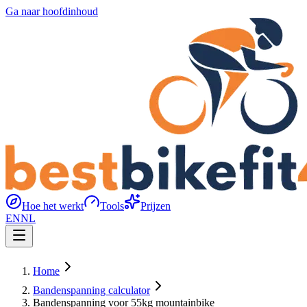
Ga naar hoofdinhoud
Hoe het werkt
Tools
Prijzen
EN
NL
Home
Bandenspanning calculator
Bandenspanning voor 55kg mountainbike