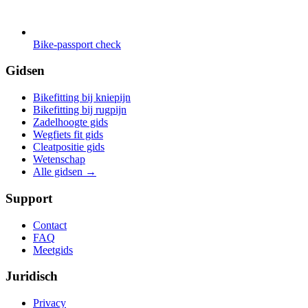
Bike-passport check
Gidsen
Bikefitting bij kniepijn
Bikefitting bij rugpijn
Zadelhoogte gids
Wegfiets fit gids
Cleatpositie gids
Wetenschap
Alle gidsen
→
Support
Contact
FAQ
Meetgids
Juridisch
Privacy