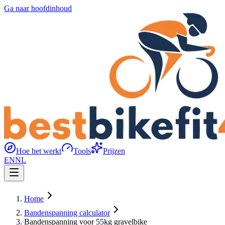
Ga naar hoofdinhoud
Hoe het werkt
Tools
Prijzen
EN
NL
Home
Bandenspanning calculator
Bandenspanning voor 55kg gravelbike