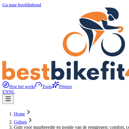
Ga naar hoofdinhoud
Hoe het werkt
Tools
Prijzen
EN
NL
Home
Gidsen
Gids voor stuurbreedte en positie van de remgrepen: comfort, c