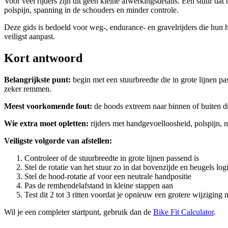
Voor veel rijders zijn dit geen kleine afwerkingsdetails. Een stuur da
polspijn, spanning in de schouders en minder controle.
Deze gids is bedoeld voor weg-, endurance- en gravelrijders die hun h
veiligst aanpast.
Kort antwoord
Belangrijkste punt:
begin met een stuurbreedte die in grote lijnen pa
zeker remmen.
Meest voorkomende fout:
de hoods extreem naar binnen of buiten dr
Wie extra moet opletten:
rijders met handgevoelloosheid, polspijn, 
Veiligste volgorde van afstellen:
Controleer of de stuurbreedte in grote lijnen passend is
Stel de rotatie van het stuur zo in dat bovenzijde en beugels log
Stel de hood-rotatie af voor een neutrale handpositie
Pas de remhendelafstand in kleine stappen aan
Test dit 2 tot 3 ritten voordat je opnieuw een grotere wijziging
Wil je een completer startpunt, gebruik dan de
Bike Fit Calculator
.