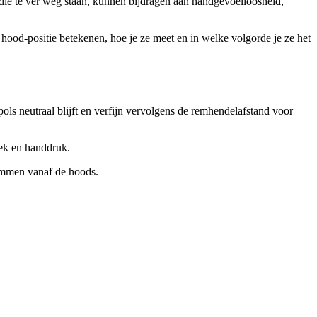
ls die te ver weg staan, kunnen bijdragen aan handgevoelloosheid,
 hood-positie betekenen, hoe je ze meet en in welke volgorde je ze het
pols neutraal blijft en verfijn vervolgens de remhendelafstand voor
oek en handdruk.
remmen vanaf de hoods.