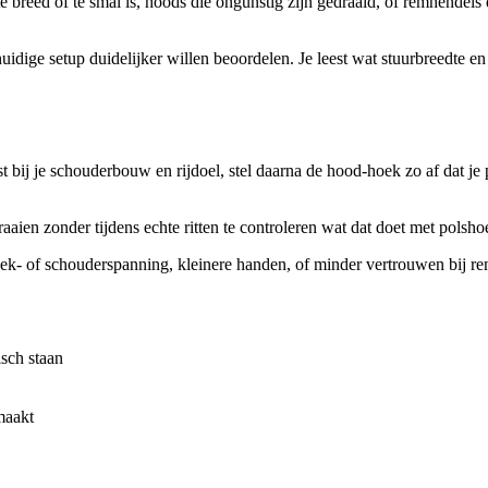
t te breed of te smal is, hoods die ongunstig zijn gedraaid, of remhende
uidige setup duidelijker willen beoordelen. Je leest wat stuurbreedte en
st bij je schouderbouw en rijdoel, stel daarna de hood-hoek zo af dat je 
aaien zonder tijdens echte ritten te controleren wat dat doet met polsh
nek- of schouderspanning, kleinere handen, of minder vertrouwen bij 
isch staan
 maakt